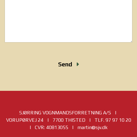
Send
SJØRRING VOGNMANDSFORRETNING A/S |
VORUPØRVEJ 24 | 7700 THISTED | TLF. 97 97 10 20
| CVR: 40813055 | martin@sjv.dk