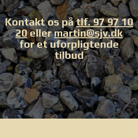
Kontakt os på
tlf. 97 97 10
20
eller
martin@sjv.dk
for et uforpligtende
tilbud