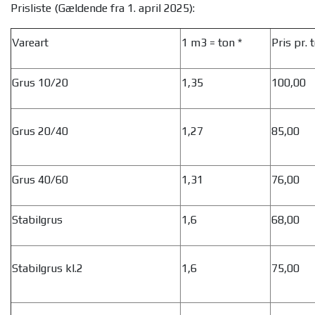
Prisliste (Gældende fra 1. april 2025):
Vareart
1 m3 = ton *
Pris pr.
Grus 10/20
1,35
100,00
Grus 20/40
1,27
85,00
Grus 40/60
1,31
76,00
Stabilgrus
1,6
68,00
Stabilgrus kl.2
1,6
75,00